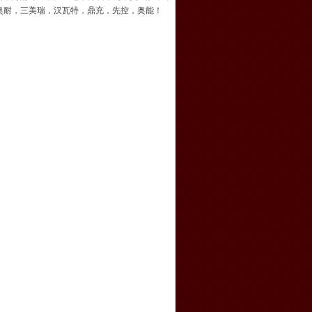
奥耐，三美瑞，汉瓦特，鼎充，先控，奥能！