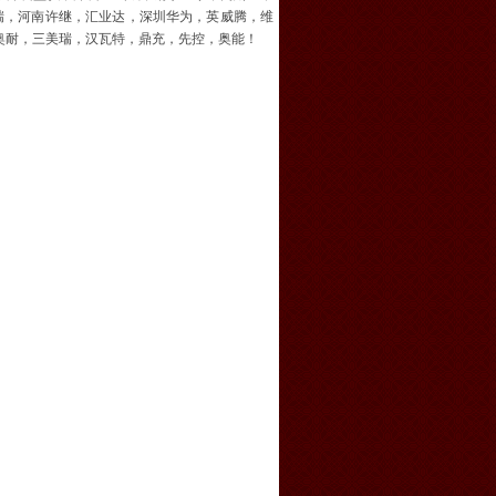
瑞，河南许继，汇业达，深圳华为，英威腾，维
奥耐，三美瑞，汉瓦特，鼎充，先控，奥能！