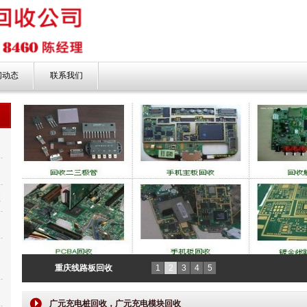
闻动态
联系我们
收
新
重庆线路板回收
1
2
3
4
5
广元充电桩回收，广元充电模块回收