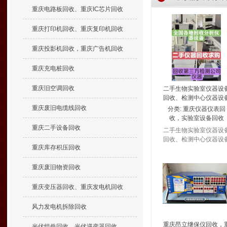
重庆电路板回收、重庆IC芯片回收
重庆打印机回收、重庆复印机回收
重庆投影机回收，重庆广告机回收
重庆充电桩回收
重庆旧空调回收
二手生物实验室仪器设
回收、检测中心仪器设
回收
重庆废旧电缆线回收
分类:
重庆仪器仪表回
收，实验室设备回收
重庆二手设备回收
二手生物实验室仪器设
回收、检测中心仪器设
重庆库存积压回收
回收
重庆废旧物资回收
重庆变压器回收、重庆发电机回收
风力发电机拆除回收
重庆昂立继保仪回收，
光伏组件回收、光伏逆变器回收