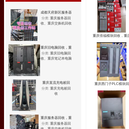
成都天府新区服务器
分类:
重庆服务器回
回收，机房网络设备
收、重庆交换机回收
拆除回收
重庆倍福模块回收，重
倍福PLC回收
重庆旧电脑回收，重
分类:
重庆旧电脑回
庆二手电脑回收公司
收、重庆笔记本电脑
回收
重庆直流充电桩回
重庆西门子PLC模块回
分类:
重庆充电桩回
收，重庆充电站拆除
收，重庆控制器回收
收
回收
重庆服务器回收，重
分类:
重庆服务器回
庆华为服务器回收
收、重庆交换机回收